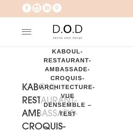
KABOUL-
RESTAURANT-
AMBASSADE-
CROQUIS-
KABOUL-
ARCHITECTURE-
VUE
RESTAURANT-
DENSEMBLE –
AMBASSADE-
TEST
CROQUIS-