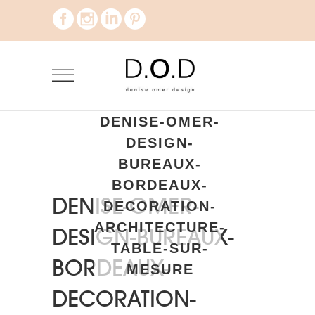
DENISE-OMER-
DESIGN-
BUREAUX-
BORDEAUX-
DENISE-OMER-
DECORATION-
ARCHITECTURE-
DESIGN-BUREAUX-
TABLE-SUR-
BORDEAUX-
MESURE
DECORATION-