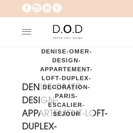
DENISE-OMER-
DESIGN-
APPARTEMENT-
LOFT-DUPLEX-
DENISE-OMER-
DECORATION-
PARIS-
DESIGN-
ESCALIER-
APPARTEMENT-LOFT-
SEJOUR
DUPLEX-