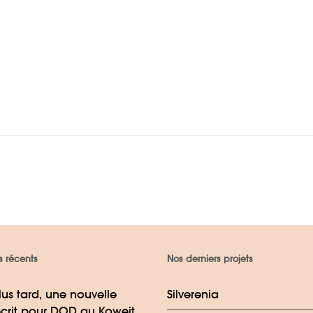
s récents
Nos derniers projets
lus tard, une nouvelle
Silverenia
crit pour DOD au Koweit