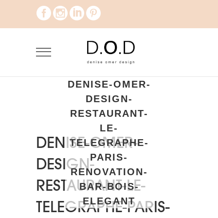
DENISE-OMER-
DESIGN-
RESTAURANT-
LE-
DENISE-OMER-
TELEGRAPHE-
PARIS-
DESIGN-
RENOVATION-
RESTAURANT-LE-
BAR-BOIS-
ELEGANT
TELEGRAPHE-PARIS-