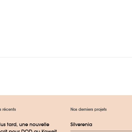
s récents
Nos derniers projets
lus tard, une nouvelle
Silverenia
crit pour DOD au Koweit