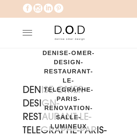
DENISE-OMER-
DESIGN-
RESTAURANT-
LE-
DENISE-OMER-
TELEGRAPHE-
PARIS-
DESIGN-
RENOVATION-
RESTAURANT-LE-
SALLE-
LUMINEUX
TELEGRAPHE-PARIS-