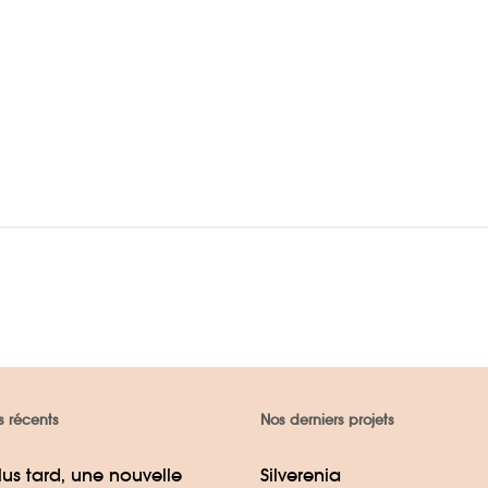
s récents
Nos derniers projets
lus tard, une nouvelle
Silverenia