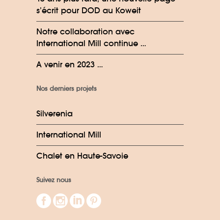
s’écrit pour DOD au Koweit
Notre collaboration avec
International Mill continue …
A venir en 2023 …
Nos derniers projets
Silverenia
International Mill
Chalet en Haute-Savoie
Suivez nous